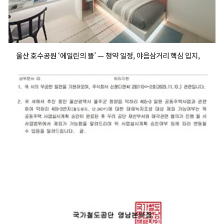
울산 호수공원 ‘에일린의 뜰’ — 청약 일정, 야음삼거리 핵심 입지,