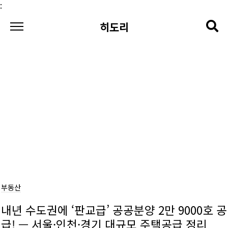
본문 바로가기
:
히도리
부동산
내년 수도권에 ‘판교급’ 공공분양 2만 9000호 공
급! — 서울·인천·경기 대규모 주택공급 정리