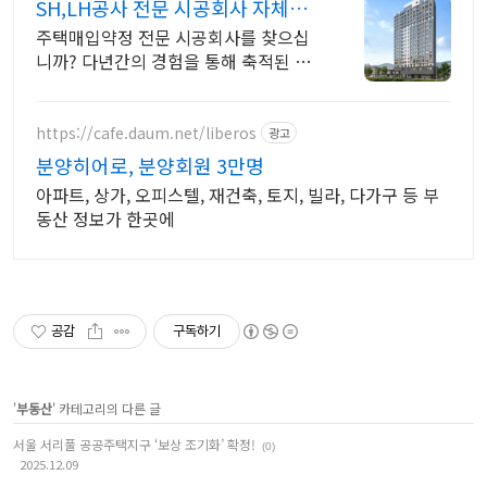
SH,LH공사 전문 시공회사 자체적
인 품질점검 실시
주택매입약정 전문 시공회사를 찾으십
니까? 다년간의 경험을 통해 축적된 탁
월한 기술력으로 안전과 품질관리에 뛰
어난 시공능력
https://cafe.daum.net/liberos
광고
분양히어로, 분양회원 3만명
아파트, 상가, 오피스텔, 재건축, 토지, 빌라, 다가구 등 부
동산 정보가 한곳에
공감
구독하기
'
부동산
' 카테고리의 다른 글
서울 서리풀 공공주택지구 ‘보상 조기화’ 확정!
(0)
2025.12.09