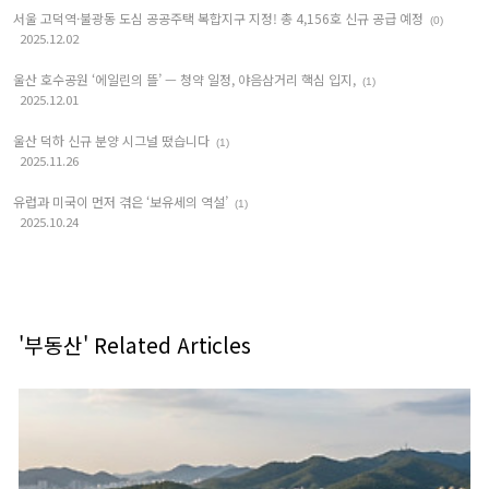
서울 고덕역·불광동 도심 공공주택 복합지구 지정! 총 4,156호 신규 공급 예정
(0)
2025.12.02
울산 호수공원 ‘에일린의 뜰’ — 청약 일정, 야음삼거리 핵심 입지,
(1)
2025.12.01
울산 덕하 신규 분양 시그널 떴습니다
(1)
2025.11.26
유럽과 미국이 먼저 겪은 ‘보유세의 역설’
(1)
2025.10.24
'부동산' Related Articles