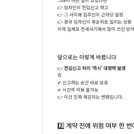
그래서
어떤
일이
있었냐면
👉
임차인이
전입신고
하고
👉
그
사이에
집주인이
근저당
설정
👉
결국
임차인이
후순위로
밀리는
상황
이게
실제로
전세사기에서
많이
쓰인
방식
앞으로는
이렇게
바뀝니다
👉
전입신고
처리 ‘
즉시’
대항력
발생
즉
✔
신고하는
순간
바로
보호
✔
시간차
악용
불가능
👉
이건
진짜
체감되는
변화입니다.
2️⃣
계약
전에
위험
여부
한
번