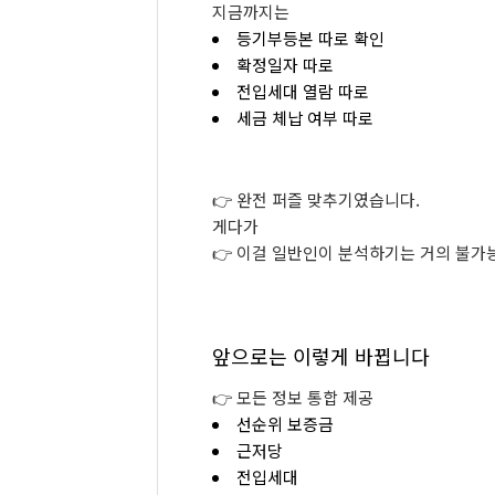
지금까지는
등기부등본
따로
확인
확정일자
따로
전입세대
열람
따로
세금
체납
여부
따로
👉
완전
퍼즐
맞추기였습니다.
게다가
👉
이걸
일반인이
분석하기는
거의
불가
앞으로는
이렇게
바뀝니다
👉
모든
정보
통합
제공
선순위
보증금
근저당
전입세대