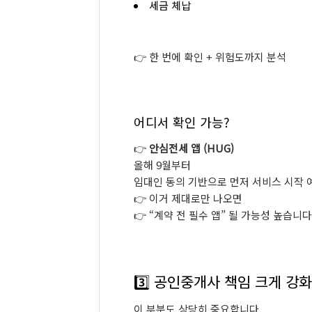
세금
체납
👉
한
번에
확인 +
위험도까지
분석
어디서
확인
가능?
👉
안심전세
앱 (
HUG)
올해
9
월부터
임대인
동의
기반으로
먼저
서비스
시작
👉
이거
제대로만
나오면
👉 “
계약
전
필수
앱”
될
가능성
높습니다
3️⃣
공인중개사
책임
크게
강화
이
부분도
상당히
중요합니다.