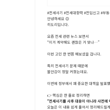
#
전세사기 #
전세대항력 #
전입신고 #
부동
안녕하세요 😊
히도리입니다.
요즘
전세
관련
뉴스
보면서
“
이거
계약해도
괜찮은
거
맞나…”
이런
고민
한
번쯤
해보셨을
겁니다.
특히
전세사기
문제
때문에
불안감이
정말
커졌는데요.
이번에
정부에서
꽤
중요한
대책을
발표했
👉
핵심은
한
줄로
정리하면
“
전세사기를
사후
대응이
아니라
사전에
오늘은
이
내용
쉽게
풀어서
정리해드릴게