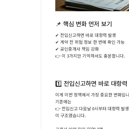
📌
핵심
변화
먼저
보기
✔
전입신고하면
바로
대항력
발생
✔
계약
전
위험
정보
한
번에
확인
가능
✔
공인중개사
책임
강화
👉
이
3
가지만
기억하셔도
충분합니다.
1️⃣
전입신고하면
바로
대항력
이게
이번
정책에서
가장
중요한
변화입니
기존에는
👉
전입신고
다음날
0
시부터
대항력
발생
이
구조였습니다.