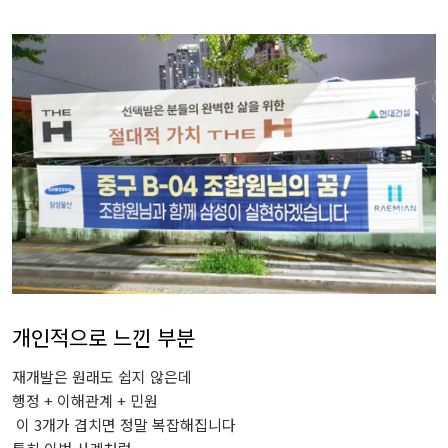
개인적으로
느낀
부분
재개발은
원래도
쉽지
않은데
행정 +
이해관계 +
민원
이
3
개가
겹치면
정말
복잡해집니다