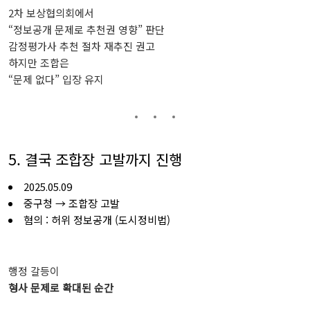
2
차
보상협의회에서
“
정보공개
문제로
추천권
영향”
판단
감정평가사
추천
절차
재추진
권고
하지만
조합은
“
문제
없다”
입장
유지
5. 결국
조합장
고발까지
진행
2025.05.09
중구청 →
조합장
고발
혐의 :
허위
정보공개 (
도시정비법)
행정
갈등이
형사
문제로
확대된
순간