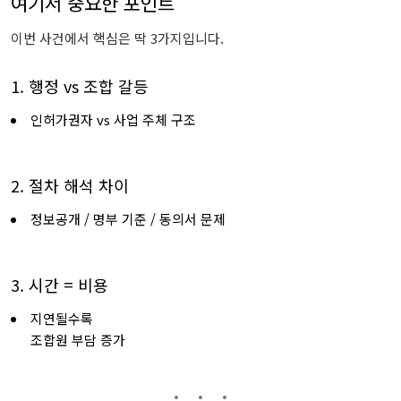
여기서
중요한
포인트
이번
사건에서
핵심은
딱
3
가지입니다.
1.
행정
vs
조합
갈등
인허가권자
vs
사업
주체
구조
2.
절차
해석
차이
정보공개 /
명부
기준 /
동의서
문제
3.
시간 =
비용
지연될수록
조합원
부담
증가