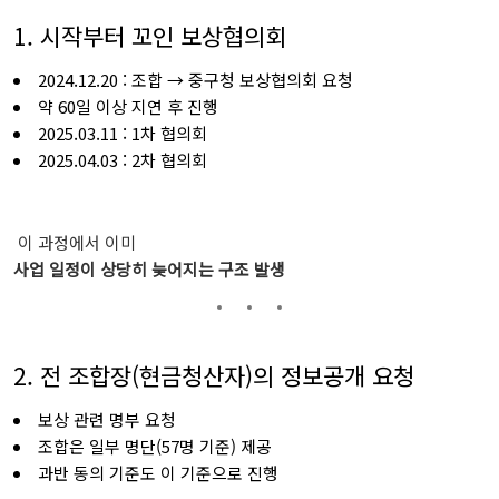
1. 시작부터
꼬인
보상협의회
2024.12.20 :
조합 →
중구청
보상협의회
요청
약
60
일
이상
지연
후
진행
2025.03.11 :
1
차
협의회
2025.04.03 :
2
차
협의회
이
과정에서
이미
사업
일정이
상당히
늦어지는
구조
발생
2. 전
조합장(
현금청산자)
의
정보공개
요청
보상
관련
명부
요청
조합은
일부
명단(
57
명
기준)
제공
과반
동의
기준도
이
기준으로
진행