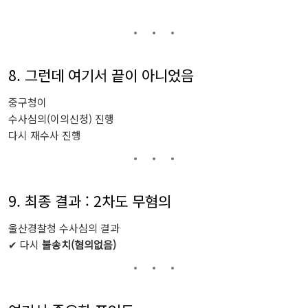
8. 그런데
여기서
끝이
아니었음
중구청이
수사심의(
이의신청)
진행
다시
재수사
진행
9. 최종
결과 :
2
차도
무혐의
울산경찰청
수사심의
결과
✔
다시
불송치(
혐의없음)