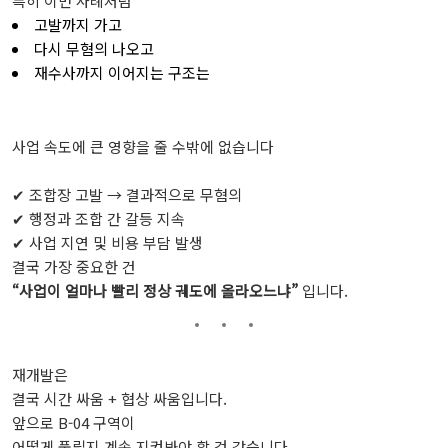
특히
이번
사례처럼
고발까지
가고
다시
무혐의
나오고
재수사까지
이어지는
구조는
사업
속도에
큰
영향을
줄
수밖에
없습니다
✔
조합장
고발 →
결과적으로
무혐의
✔
행정과
조합
간
갈등
지속
✔
사업
지연
및
비용
부담
발생
결국
가장
중요한
건
“
사업이
얼마나
빨리
정상
궤도에
올라오느냐”
입니다.
재개발은
결국
시간
싸움 +
협상
싸움입니다.
앞으로
B-
04
구역이
어떻게
풀릴지
계속
지켜봐야
할
것
같습니다.