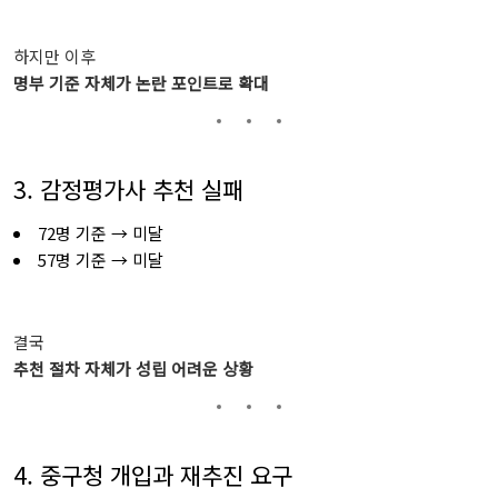
하지만
이후
명부
기준
자체가
논란
포인트로
확대
3. 감정평가사
추천
실패
72
명
기준 →
미달
57
명
기준 →
미달
결국
추천
절차
자체가
성립
어려운
상황
4. 중구청
개입과
재추진
요구