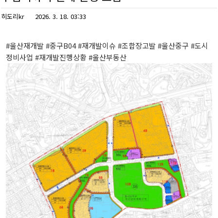
히도리kr
2026. 3. 18. 03:33
#
울산재개발 #
중구
B04 #
재개발이슈 #
조합장고발 #
울산중구 #
도시
정비사업 #
재개발진행상황 #
울산부동산