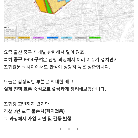
요즘
울산
중구
재개발
관련해서
말이
많죠.
특히
중구
B-
04
구역
은
진행
과정에서
여러
이슈가
겹치면서
조합원분들
사이에서도
관심이
상당히
높은
상황입니다.
오늘은
감정적인
부분은
최대한
빼고
실제
진행
흐름
중심으로
깔끔하게
정리
해보겠습니다.
조합장
고발까지
갔지만
경찰
2
번
모두
불송치(
혐의없음)
그
과정에서
사업
지연
및
갈등
발생