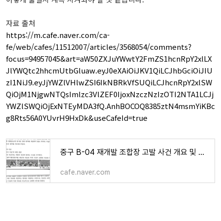
자료 출처
https://m.cafe.naver.com/ca-
fe/web/cafes/11512007/articles/3568054/comments?
focus=94957045&art=aW50ZXJuYWwtY2FmZS1hcnRpY2xlLX
JlYWQtc2hhcmUtbGluaw.eyJ0eXAiOiJKV1QiLCJhbGciOiJIU
zI1NiJ9.eyJjYWZlVHlwZSI6IkNBRkVfSUQiLCJhcnRpY2xlSW
QiOjM1NjgwNTQsImlzc3VlZEF0IjoxNzczNzIzOTI2NTA1LCJj
YWZlSWQiOjExNTEyMDA3fQ.AnhBOCOQ8385ztN4msmYiKBc
g8Rts56A0YUvrH9HxDk&useCafeId=true
중구 B-04 재개발 조합장 고발 사건 개요 및 진행 과정(B04)
cafe.naver.com