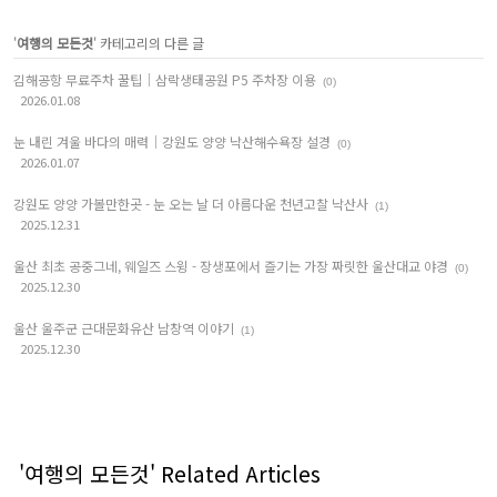
'
여행의 모든것
' 카테고리의 다른 글
김해공항 무료주차 꿀팁｜삼락생태공원 P5 주차장 이용
(0)
2026.01.08
눈 내린 겨울 바다의 매력｜강원도 양양 낙산해수욕장 설경
(0)
2026.01.07
강원도 양양 가볼만한곳 - 눈 오는 날 더 아름다운 천년고찰 낙산사
(1)
2025.12.31
울산 최초 공중그네, 웨일즈 스윙 - 장생포에서 즐기는 가장 짜릿한 울산대교 야경
(0)
2025.12.30
울산 울주군 근대문화유산 남창역 이야기
(1)
2025.12.30
'여행의 모든것' Related Articles