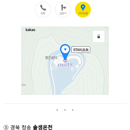
⑤ 경북 청송
솔샘온천