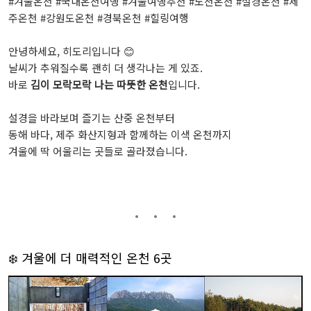
#겨울온천 #국내온천여행 #겨울여행추천 #노천온천 #설경온천 #제
주온천 #강원도온천 #경북온천 #힐링여행
안녕하세요, 히도리입니다 😊
날씨가 추워질수록 괜히 더 생각나는 게 있죠.
바로
김이 모락모락 나는 따뜻한 온천
입니다.
설경을 바라보며 즐기는 산중 온천부터
동해 바다, 제주 화산지형과 함께하는 이색 온천까지
겨울에 딱 어울리는 곳들로 골라졌습니다.
❄️ 겨울에 더 매력적인 온천 6곳