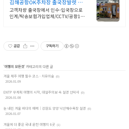
김해공항OK주차장 출국장발렛 장
애인,전기차,장기주차 할인
고객차량 출국장에서 인수-입국장으로
인계/탁송보험가입업체/CCTV/공항1분
거리
공감
구독하기
'
여행의 모든것
' 카테고리의 다른 글
겨울 제주 여행 필수 코스 - 치유의숲
(0)
2026.01.09
ENTP 무계획 여행의 시작, 대설주의보 속 설경 선덕사
(0)
2026.01.08
눈 내린 겨울 바다의 매력｜강원도 양양 낙산해수욕장 설경
(0)
2026.01.07
겨울에 더 좋은 국내 온천 여행지 6곳
(1)