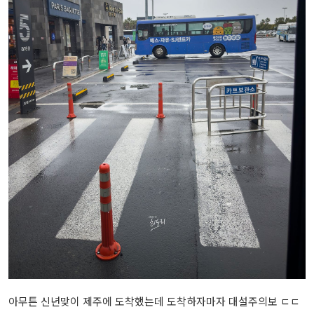
아무튼 신년맞이 제주에 도착했는데 도착하자마자 대설주의보 ㄷㄷ