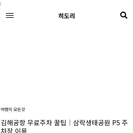
본문 바로가기
:
히도리
여행의 모든것
김해공항 무료주차 꿀팁｜삼락생태공원 P5 주
차장 이용