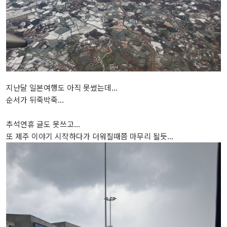
지난달 일본여행도 아직 못썼는데...
순서가 뒤죽박죽...
추석연휴 글도 못쓰고...
또 제주 이야기 시작하다가 더워질때쯤 마무리 될듯...