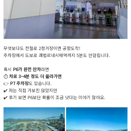
무엇보다도 전철로 2정거장이면 공항도착!
주차장에서 도보로 괘법르네시떼역까지 5분도 안걸립니다.
혹시
P6가 완전 만차
라면
⏱️
차로 3~4분 정도 더 올라가면
👉
P7 주차장
도 있습니다.
✔️ 저는 직접 가보진 않았지만
✔️ 후기 보면 P6보단 확률이 조금 낫다는 이야기 많아요.