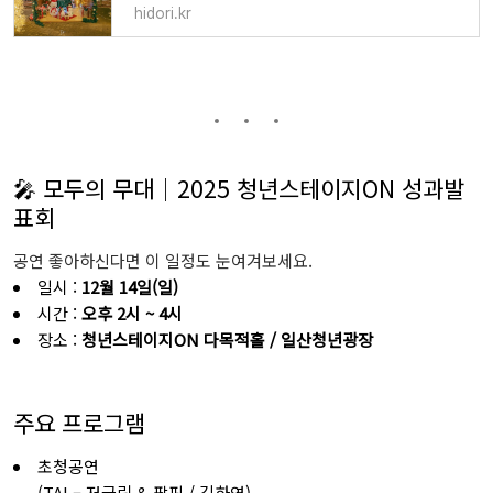
hidori.kr
🎤 모두의 무대｜2025 청년스테이지ON 성과발
표회
공연 좋아하신다면 이 일정도 눈여겨보세요.
일시 :
12월 14일(일)
시간 :
오후 2시 ~ 4시
장소 :
청년스테이지ON 다목적홀 / 일산청년광장
주요 프로그램
초청공연
(TAI – 저글링 & 팝핑 / 김하연)