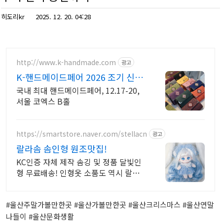
히도리kr
2025. 12. 20. 04:28
http://www.k-handmade.com
광고
K-핸드메이드페어 2026 조기 신청
기간 참가비 할인
국내 최대 핸드메이드페어, 12.17-20,
서울 코엑스 B홀
https://smartstore.naver.com/stellacn
광고
랄라솜 솜인형 원조맛집!
KC인증 자체 제작 솜깅 및 정품 달빛인
형 무료배송! 인형옷 소품도 역시 랄라
솜!
#울산주말가볼만한곳 #울산가볼만한곳 #울산크리스마스 #울산연말
나들이 #울산문화생활