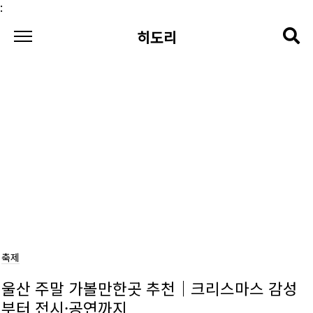
본문 바로가기
:
히도리
축제
울산 주말 가볼만한곳 추천｜크리스마스 감성
부터 전시·공연까지